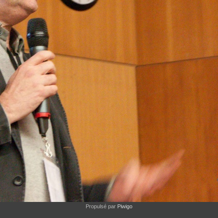
Propulsé par
Piwigo