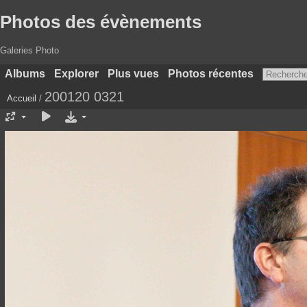
Photos des évènements
Galeries Photo
Albums
Explorer
Plus vues
Photos récentes
200120 0321
Accueil
/