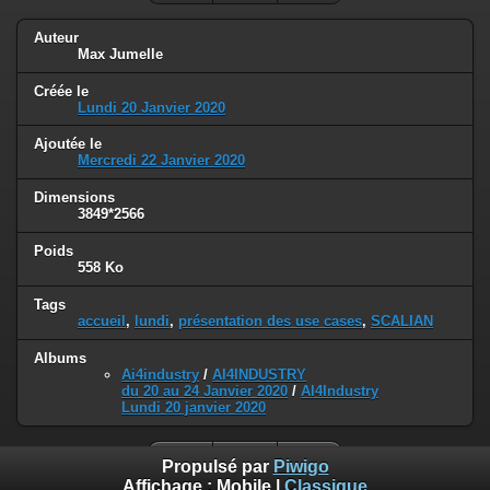
Auteur
Max Jumelle
Créée le
Lundi 20 Janvier 2020
Ajoutée le
Mercredi 22 Janvier 2020
Dimensions
3849*2566
Poids
558 Ko
Tags
accueil
,
lundi
,
présentation des use cases
,
SCALIAN
Albums
Ai4industry
/
AI4INDUSTRY
du 20 au 24 Janvier 2020
/
AI4Industry
Lundi 20 janvier 2020
Propulsé par
Piwigo
Affichage :
Mobile
|
Classique