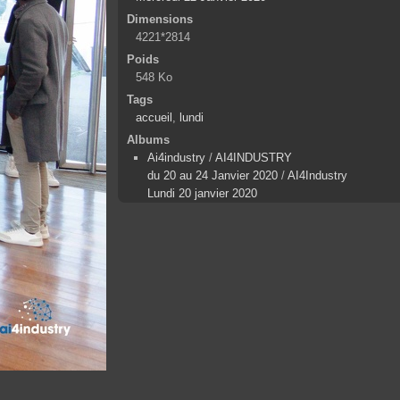
Dimensions
4221*2814
Poids
548 Ko
Tags
accueil
,
lundi
Albums
Ai4industry
/
AI4INDUSTRY
du 20 au 24 Janvier 2020
/
AI4Industry
Lundi 20 janvier 2020