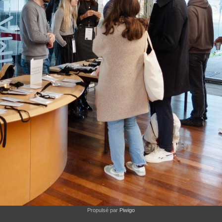
Propulsé par
Piwigo