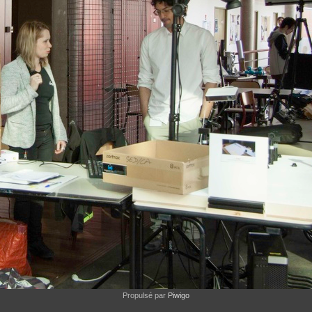
Propulsé par
Piwigo